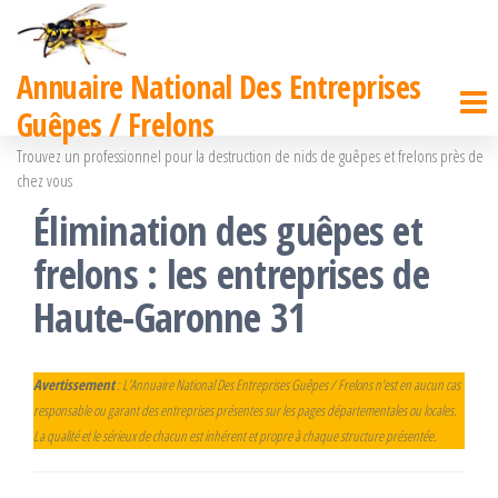
Passer
ce
Annuaire National Des Entreprises
contenu
Guêpes / Frelons
Trouvez un professionnel pour la destruction de nids de guêpes et frelons près de
chez vous
Élimination des guêpes et
frelons : les entreprises de
Haute-Garonne 31
Avertissement
: L’Annuaire National Des Entreprises Guêpes / Frelons n’est en aucun cas
responsable ou garant des entreprises présentes sur les pages départementales ou locales.
La qualité et le sérieux de chacun est inhérent et propre à chaque structure présentée.