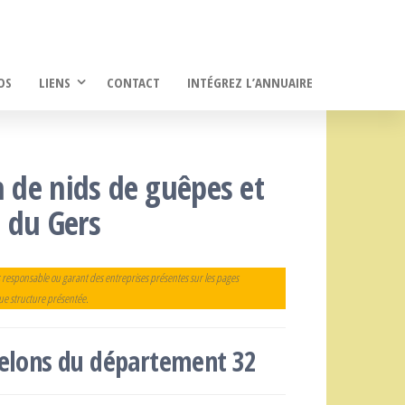
OS
LIENS
CONTACT
INTÉGREZ L’ANNUAIRE
n de nids de guêpes et
 du Gers
 responsable ou garant des entreprises présentes sur les pages
que structure présentée.
frelons du département 32