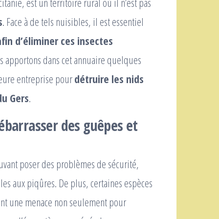
itanie, est un territoire rural où il n’est pas
s
. Face à de tels nuisibles, il est essentiel
fin d’éliminer ces insectes
s apportons dans cet annuaire quelques
leure entreprise pour
détruire les nids
du Gers
.
débarrasser des guêpes et
pouvant poser des problèmes de sécurité,
es aux piqûres. De plus, certaines espèces
tent une menace non seulement pour