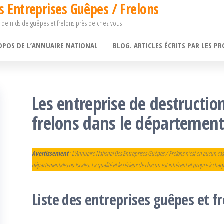
s Entreprises Guêpes / Frelons
 de nids de guêpes et frelons près de chez vous
OPOS DE L’ANNUAIRE NATIONAL
BLOG. ARTICLES ÉCRITS PAR LES PR
Les entreprise de destructio
frelons dans le département
Avertissement
: L’Annuaire National Des Entreprises Guêpes / Frelons n’est en aucun cas
départementales ou locales. La qualité et le sérieux de chacun est inhérent et propre à cha
Liste des entreprises guêpes et 