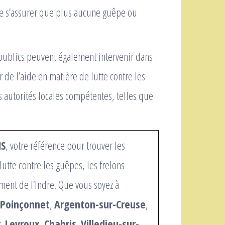
de s’assurer que plus aucune guêpe ou
s publics peuvent également intervenir dans
 de l’aide en matière de lutte contre les
s autorités locales compétentes, telles que
NS
, votre référence pour trouver les
lutte contre les guêpes, les frelons
ment de l’Indre. Que vous soyez à
 Poinçonnet
,
Argenton-sur-Creuse
,
r
,
Levroux
,
Chabris
,
Villedieu-sur-