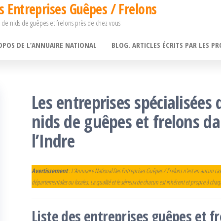
s Entreprises Guêpes / Frelons
 de nids de guêpes et frelons près de chez vous
OPOS DE L’ANNUAIRE NATIONAL
BLOG. ARTICLES ÉCRITS PAR LES PR
Les entreprises spécialisées 
nids de guêpes et frelons d
l’Indre
Avertissement
: L’Annuaire National Des Entreprises Guêpes / Frelons n’est en aucun cas
départementales ou locales. La qualité et le sérieux de chacun est inhérent et propre à cha
Liste des entreprises guêpes et 