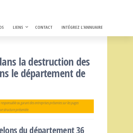
OS
LIENS
CONTACT
INTÉGREZ L’ANNUAIRE
dans la destruction des
ans le département de
 responsable ou garant des entreprises présentes sur les pages
que structure présentée.
frelons du département 36