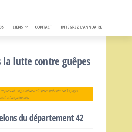
OS
LIENS
CONTACT
INTÉGREZ L’ANNUAIRE
s la lutte contre guêpes
 responsable ou garant des entreprises présentes sur les pages
que structure présentée.
frelons du département 42