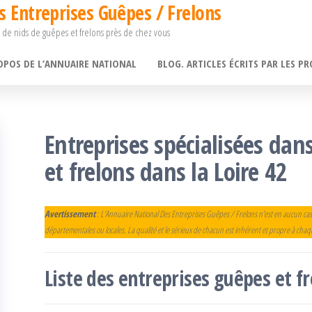
s Entreprises Guêpes / Frelons
 de nids de guêpes et frelons près de chez vous
OPOS DE L’ANNUAIRE NATIONAL
BLOG. ARTICLES ÉCRITS PAR LES PR
Entreprises spécialisées dan
et frelons dans la Loire 42
Avertissement
: L’Annuaire National Des Entreprises Guêpes / Frelons n’est en aucun cas
départementales ou locales. La qualité et le sérieux de chacun est inhérent et propre à cha
Liste des entreprises guêpes et 