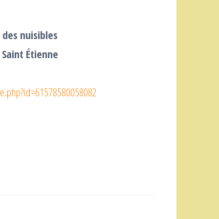
 des nuisibles
Saint Étienne
ile.php?id=61578580058082