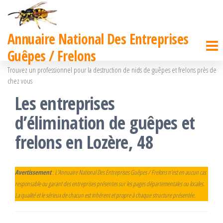
Passer
ce
Annuaire National Des Entreprises
contenu
Guêpes / Frelons
Trouvez un professionnel pour la destruction de nids de guêpes et frelons près de
chez vous
Les entreprises
d’élimination de guêpes et
frelons en Lozère, 48
Avertissement
: L’Annuaire National Des Entreprises Guêpes / Frelons n’est en aucun cas
responsable ou garant des entreprises présentes sur les pages départementales ou locales.
La qualité et le sérieux de chacun est inhérent et propre à chaque structure présentée.