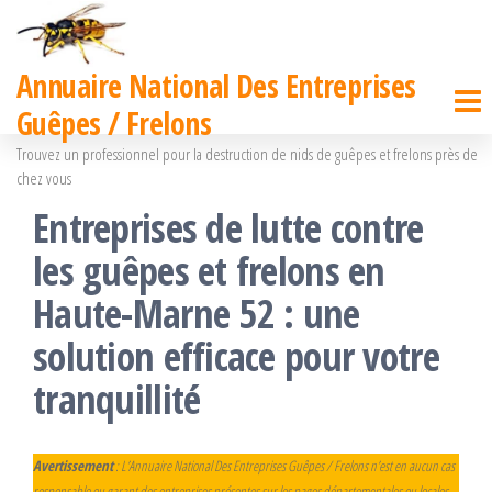
Passer
ce
Annuaire National Des Entreprises
contenu
Guêpes / Frelons
Trouvez un professionnel pour la destruction de nids de guêpes et frelons près de
chez vous
Entreprises de lutte contre
les guêpes et frelons en
Haute-Marne 52 : une
solution efficace pour votre
tranquillité
Avertissement
: L’Annuaire National Des Entreprises Guêpes / Frelons n’est en aucun cas
responsable ou garant des entreprises présentes sur les pages départementales ou locales.