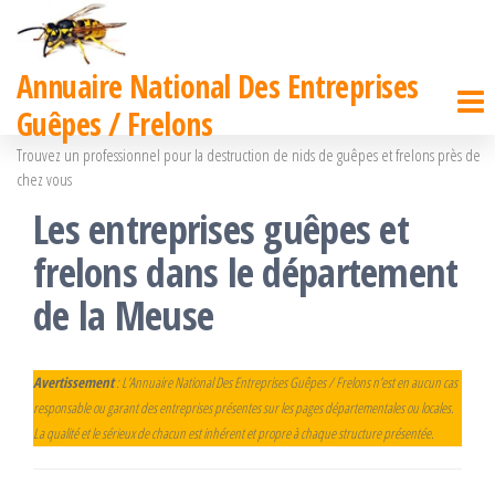
Passer
ce
Annuaire National Des Entreprises
contenu
Guêpes / Frelons
Trouvez un professionnel pour la destruction de nids de guêpes et frelons près de
chez vous
Les entreprises guêpes et
frelons dans le département
de la Meuse
Avertissement
: L’Annuaire National Des Entreprises Guêpes / Frelons n’est en aucun cas
responsable ou garant des entreprises présentes sur les pages départementales ou locales.
La qualité et le sérieux de chacun est inhérent et propre à chaque structure présentée.