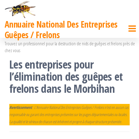
Passer
ce
Annuaire National Des Entreprises
contenu
Guêpes / Frelons
Trouvez un professionnel pour la destruction de nids de guêpes et frelons près de
chez vous
Les entreprises pour
l’élimination des guêpes et
frelons dans le Morbihan
Avertissement
: L’Annuaire National Des Entreprises Guêpes / Frelons n’est en aucun cas
responsable ou garant des entreprises présentes sur les pages départementales ou locales.
La qualité et le sérieux de chacun est inhérent et propre à chaque structure présentée.