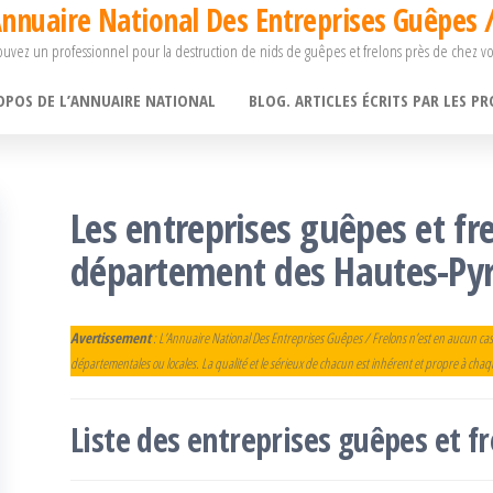
nnuaire National Des Entreprises Guêpes /
ouvez un professionnel pour la destruction de nids de guêpes et frelons près de chez v
OPOS DE L’ANNUAIRE NATIONAL
BLOG. ARTICLES ÉCRITS PAR LES PR
Les entreprises guêpes et fr
département des Hautes-Py
Avertissement
: L’Annuaire National Des Entreprises Guêpes / Frelons n’est en aucun cas
départementales ou locales. La qualité et le sérieux de chacun est inhérent et propre à cha
Liste des entreprises guêpes et 