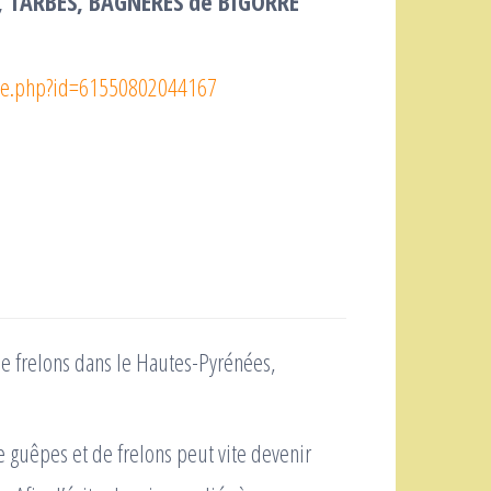
 TARBES, BAGNÈRES de BIGORRE
ile.php?id=61550802044167
e guêpes et de frelons peut vite devenir