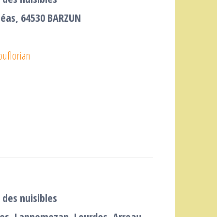
héas, 64530 BARZUN
uflorian
 des nuisibles
bes, Lannemezan, Lourdes, Arreau