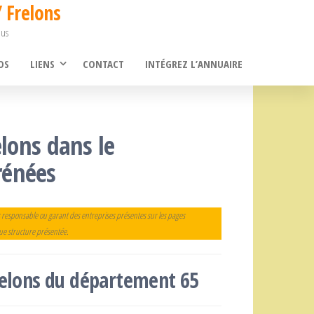
 Frelons
ous
OS
LIENS
CONTACT
INTÉGREZ L’ANNUAIRE
elons dans le
rénées
 responsable ou garant des entreprises présentes sur les pages
que structure présentée.
frelons du département 65