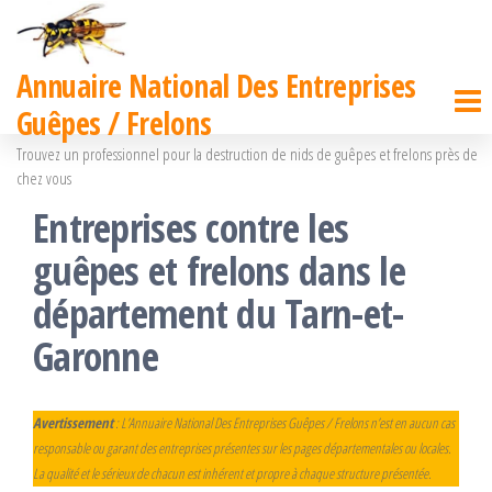
Passer
ce
Annuaire National Des Entreprises
contenu
Guêpes / Frelons
Trouvez un professionnel pour la destruction de nids de guêpes et frelons près de
chez vous
Entreprises contre les
guêpes et frelons dans le
département du Tarn-et-
Garonne
Avertissement
: L’Annuaire National Des Entreprises Guêpes / Frelons n’est en aucun cas
responsable ou garant des entreprises présentes sur les pages départementales ou locales.
La qualité et le sérieux de chacun est inhérent et propre à chaque structure présentée.