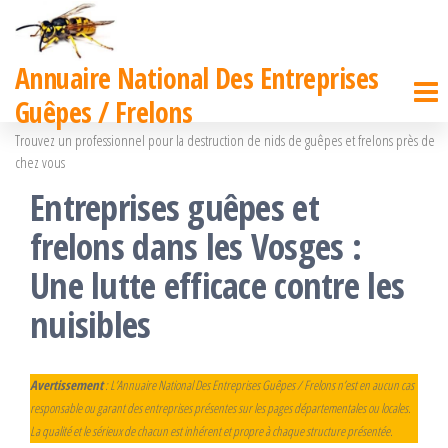
Passer
ce
Annuaire National Des Entreprises
contenu
Guêpes / Frelons
Trouvez un professionnel pour la destruction de nids de guêpes et frelons près de
chez vous
Entreprises guêpes et
frelons dans les Vosges :
Une lutte efficace contre les
nuisibles
Avertissement
: L’Annuaire National Des Entreprises Guêpes / Frelons n’est en aucun cas
responsable ou garant des entreprises présentes sur les pages départementales ou locales.
La qualité et le sérieux de chacun est inhérent et propre à chaque structure présentée.