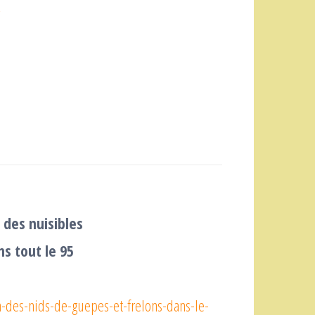
/
 des nuisibles
ns tout le 95
on-des-nids-de-guepes-et-frelons-dans-le-