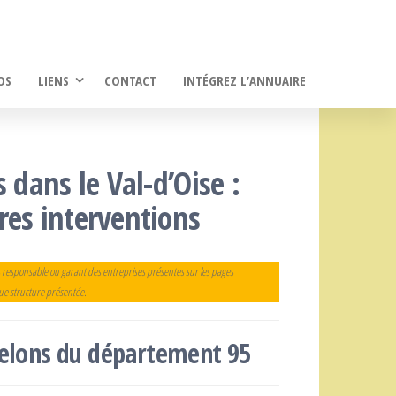
OS
LIENS
CONTACT
INTÉGREZ L’ANNUAIRE
 dans le Val-d’Oise :
res interventions
 responsable ou garant des entreprises présentes sur les pages
que structure présentée.
frelons du département 95