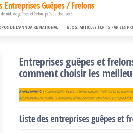
s Entreprises Guêpes / Frelons
 de nids de guêpes et frelons près de chez vous
OPOS DE L’ANNUAIRE NATIONAL
BLOG. ARTICLES ÉCRITS PAR LES PR
Entreprises guêpes et frelons
comment choisir les meilleu
Avertissement
: L’Annuaire National Des Entreprises Guêpes / Frelons n’est en aucun cas
départementales ou locales. La qualité et le sérieux de chacun est inhérent et propre à cha
Liste des entreprises guêpes et 