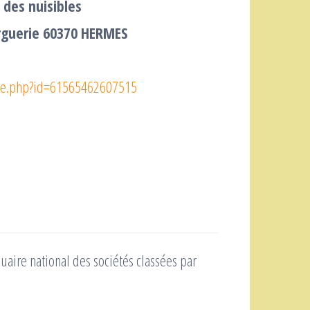
 des nuisibles
rguerie 60370 HERMES
ile.php?id=61565462607515