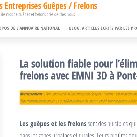
s Entreprises Guêpes / Frelons
 de nids de guêpes et frelons près de chez vous
OPOS DE L’ANNUAIRE NATIONAL
BLOG. ARTICLES ÉCRITS PAR LES PR
La solution fiable pour l’él
frelons avec EMNI 3D à Pont
Avertissement
: L’Annuaire National Des Entreprises Guêpes / Frelons n’est en aucun cas
départementales ou locales. La qualité et le sérieux de chacun est inhérent et propre à cha
Les guêpes et les frelons
sont des nuisibles q
dans les zones urbaines et rurales. Leurs piqûres d