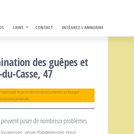
OS
LIENS
CONTACT
INTÉGREZ L’ANNUAIRE
imination des guêpes et
-du-Casse, 47
 responsable ou garant des entreprises présentes sur les pages
que structure présentée.
ui peuvent poser de nombreux problèmes
ouloureuses, voire dangereuses pour