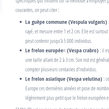
spécifiques qui influent sur la méthode à employer p
courantes, on peut citer :
La guêpe commune (Vespula vulgaris)
:
rayé, et mesure entre 1 et 2 cm. Elle est surtout 
peut contenir jusqu’à 5 000 individus.
Le frelon europée
n
(Vespa crabro)
: il 
une taille allant de 2 à 3 cm. Son nid est génér
compter plusieurs centaines d’individus.
Le frelon asiatique (Vespa velutina)
: c
Europe ces dernières années et pose de nombre
légèrement plus petit que le frelon européen 