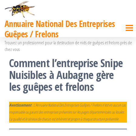
Passer
ce
Annuaire National Des Entreprises
contenu
Guêpes / Frelons
Trouvez un professionnel pour la destruction de nids de guêpes et frelons près de
chez vous
Comment l’entreprise Snipe
Nuisibles à Aubagne gère
les guêpes et frelons
Avertissement
: L’Annuaire National Des Entreprises Guêpes / Frelons n’est en aucun cas
responsable ou garant des entreprises présentes sur les pages départementales ou locales.
La qualité et le sérieux de chacun est inhérent et propre à chaque structure présentée.