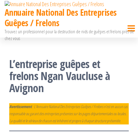
Passer
Annuaire National Des Entreprises
ce
Guêpes / Frelons
contenu
Trouvez un professionnel pour la destruction de nids de guêpes et frelons près de
chez vous
L’entreprise guêpes et
frelons Ngan Vaucluse à
Avignon
Avertissement
: L’Annuaire National Des Entreprises Guêpes / Frelons n’est en aucun cas
responsable ou garant des entreprises présentes sur les pages départementales ou locales.
La qualité et le sérieux de chacun est inhérent et propre à chaque structure présentée.