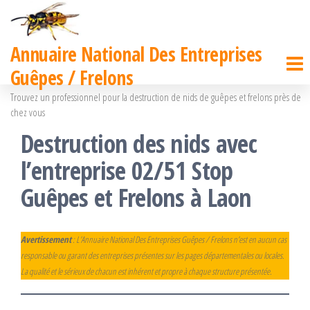
Passer
ce
Annuaire National Des Entreprises
contenu
Guêpes / Frelons
Trouvez un professionnel pour la destruction de nids de guêpes et frelons près de
chez vous
Destruction des nids avec
l’entreprise 02/51 Stop
Guêpes et Frelons à Laon
Avertissement
: L’Annuaire National Des Entreprises Guêpes / Frelons n’est en aucun cas
responsable ou garant des entreprises présentes sur les pages départementales ou locales.
La qualité et le sérieux de chacun est inhérent et propre à chaque structure présentée.