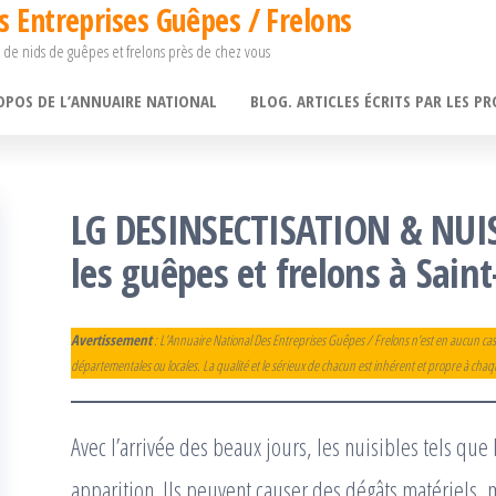
s Entreprises Guêpes / Frelons
 de nids de guêpes et frelons près de chez vous
OPOS DE L’ANNUAIRE NATIONAL
BLOG. ARTICLES ÉCRITS PAR LES PR
LG DESINSECTISATION & NUISI
les guêpes et frelons à Sain
Avertissement
: L’Annuaire National Des Entreprises Guêpes / Frelons n’est en aucun cas
départementales ou locales. La qualité et le sérieux de chacun est inhérent et propre à cha
Avec l’arrivée des beaux jours, les nuisibles tels que 
apparition. Ils peuvent causer des dégâts matériels,