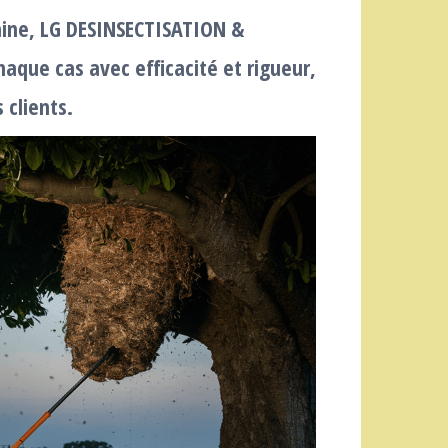
aine, LG DESINSECTISATION &
aque cas avec efficacité et rigueur,
 clients.