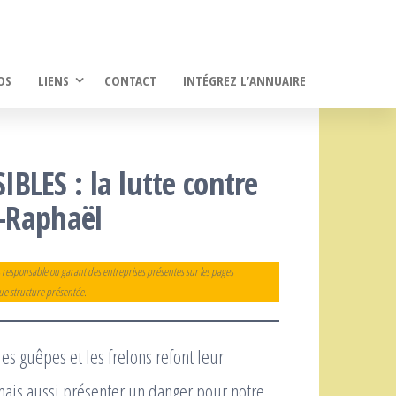
OS
LIENS
CONTACT
INTÉGREZ L’ANNUAIRE
BLES : la lutte contre
t-Raphaël
 responsable ou garant des entreprises présentes sur les pages
que structure présentée.
les guêpes et les frelons refont leur
 mais aussi présenter un danger pour notre