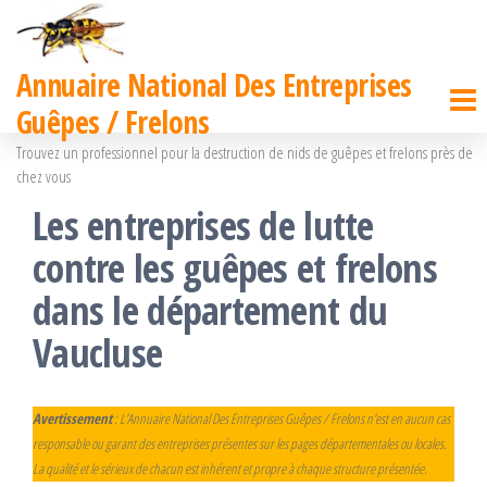
Passer
ce
Annuaire National Des Entreprises
contenu
Guêpes / Frelons
Trouvez un professionnel pour la destruction de nids de guêpes et frelons près de
chez vous
Les entreprises de lutte
contre les guêpes et frelons
dans le département du
Vaucluse
Avertissement
: L’Annuaire National Des Entreprises Guêpes / Frelons n’est en aucun cas
responsable ou garant des entreprises présentes sur les pages départementales ou locales.
La qualité et le sérieux de chacun est inhérent et propre à chaque structure présentée.