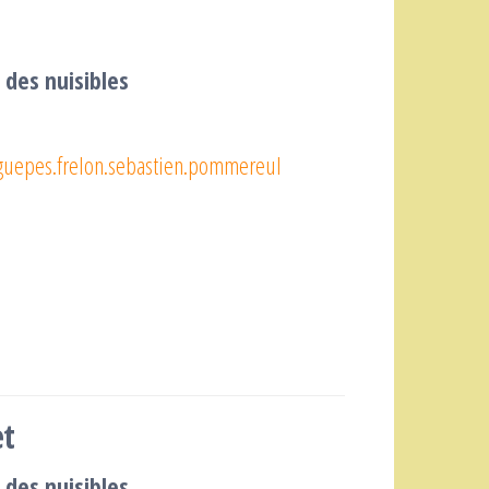
 des nuisibles
guepes.frelon.sebastien.pommereul
et
 des nuisibles