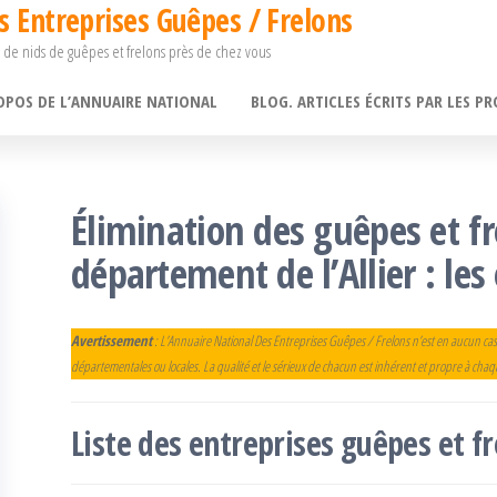
s Entreprises Guêpes / Frelons
 de nids de guêpes et frelons près de chez vous
OPOS DE L’ANNUAIRE NATIONAL
BLOG. ARTICLES ÉCRITS PAR LES PR
Élimination des guêpes et fr
département de l’Allier : les
Avertissement
: L’Annuaire National Des Entreprises Guêpes / Frelons n’est en aucun cas
départementales ou locales. La qualité et le sérieux de chacun est inhérent et propre à cha
Liste des entreprises guêpes et 