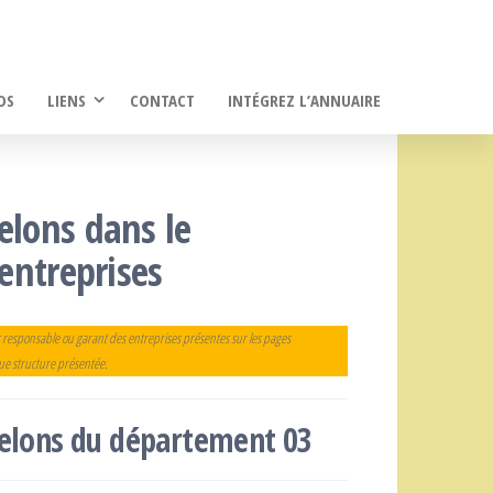
OS
LIENS
CONTACT
INTÉGREZ L’ANNUAIRE
elons dans le
 entreprises
 responsable ou garant des entreprises présentes sur les pages
que structure présentée.
frelons du département 03