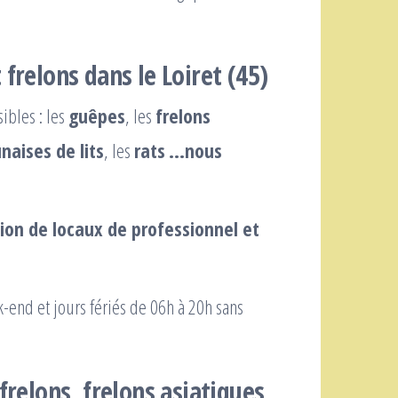
frelons dans le Loiret (45)
ibles : les
guêpes
, les
frelons
naises de lits
, les
rats
…nous
tion de locaux de professionnel et
k-end et jours fériés de 06h à 20h sans
frelons, frelons asiatiques