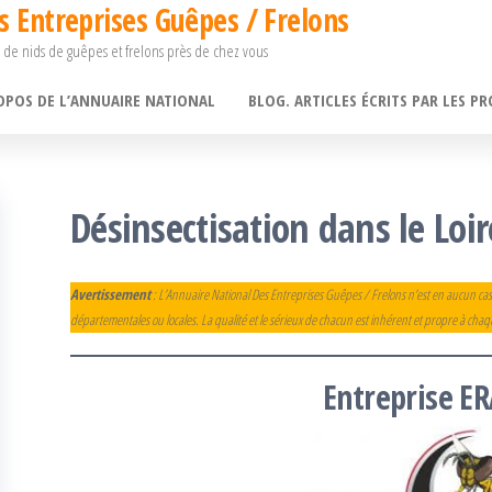
s Entreprises Guêpes / Frelons
 de nids de guêpes et frelons près de chez vous
OPOS DE L’ANNUAIRE NATIONAL
BLOG. ARTICLES ÉCRITS PAR LES PR
Désinsectisation dans le Loir
Avertissement
: L’Annuaire National Des Entreprises Guêpes / Frelons n’est en aucun cas
départementales ou locales. La qualité et le sérieux de chacun est inhérent et propre à cha
Entreprise
ER