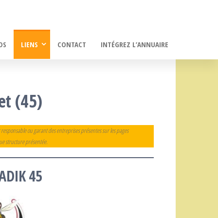
OS
LIENS
CONTACT
INTÉGREZ L’ANNUAIRE
et (45)
 responsable ou garant des entreprises présentes sur les pages
que structure présentée.
ADIK 45