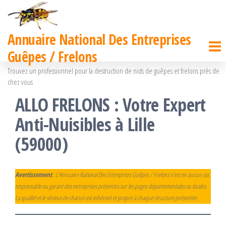
Passer
ce
Annuaire National Des Entreprises
contenu
Guêpes / Frelons
Trouvez un professionnel pour la destruction de nids de guêpes et frelons près de
chez vous
ALLO FRELONS : Votre Expert
Anti-Nuisibles à Lille
(59000)
Avertissement
: L’Annuaire National Des Entreprises Guêpes / Frelons n’est en aucun cas
responsable ou garant des entreprises présentes sur les pages départementales ou locales.
La qualité et le sérieux de chacun est inhérent et propre à chaque structure présentée.