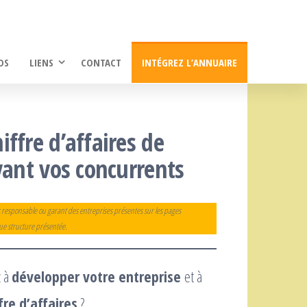
OS
LIENS
CONTACT
INTÉGREZ L’ANNUAIRE
ffre d’affaires de
vant vos concurrents
 responsable ou garant des entreprises présentes sur les pages
que structure présentée.
z à
développer votre entreprise
et à
re d’affaires
?