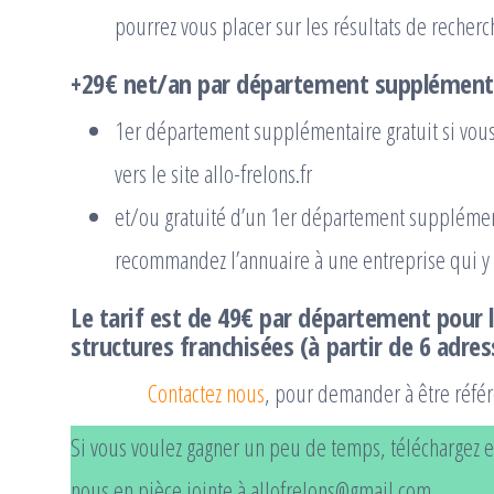
pourrez vous placer sur les résultats de recherc
+
29€
net/an
par département supplément
1er département supplémentaire gratuit si vous f
vers le site allo-frelons.fr
et/ou gratuité d’un 1er département supplémen
recommandez l’annuaire à une entreprise qui y s
Le tarif est de
49€ par département
pour l
structures franchisées (à partir de 6 adres
Contactez nous
, pour demander à être réfé
Si vous voulez gagner un peu de temps, téléchargez et
nous en pièce jointe à allofrelons@gmail.com