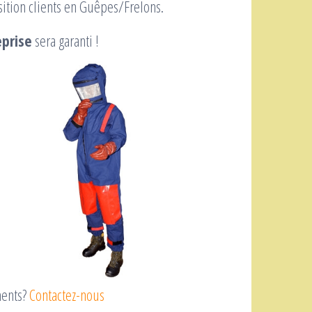
isition clients en Guêpes/Frelons.
prise
sera garanti !
ments?
Contactez-nous