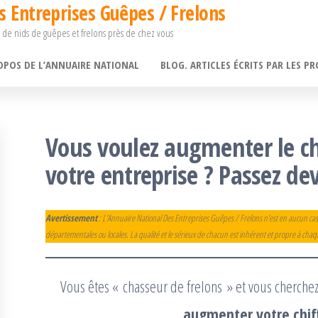
s Entreprises Guêpes / Frelons
 de nids de guêpes et frelons près de chez vous
OPOS DE L’ANNUAIRE NATIONAL
BLOG. ARTICLES ÉCRITS PAR LES PR
Vous voulez augmenter le chi
votre entreprise ? Passez de
Avertissement
: L’Annuaire National Des Entreprises Guêpes / Frelons n’est en aucun cas
départementales ou locales. La qualité et le sérieux de chacun est inhérent et propre à cha
Vous êtes « chasseur de frelons » et vous cherche
augmenter votre chiff