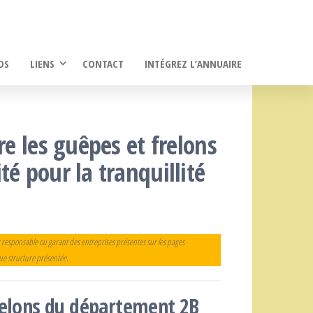
OS
LIENS
CONTACT
INTÉGREZ L’ANNUAIRE
re les guêpes et frelons
té pour la tranquillité
 responsable ou garant des entreprises présentes sur les pages
que structure présentée.
frelons du département 2B