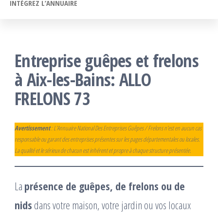
INTÉGREZ L’ANNUAIRE
Entreprise guêpes et frelons
à Aix-les-Bains: ALLO
FRELONS 73
Avertissement
: L’Annuaire National Des Entreprises Guêpes / Frelons n’est en aucun cas
responsable ou garant des entreprises présentes sur les pages départementales ou locales.
La qualité et le sérieux de chacun est inhérent et propre à chaque structure présentée.
La
présence de guêpes, de frelons ou de
nids
dans votre maison, votre jardin ou vos locaux