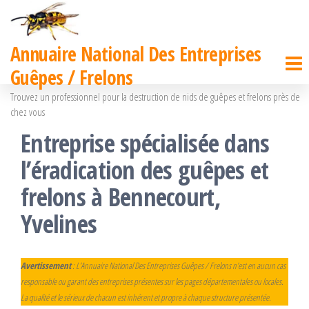
Passer
ce
Annuaire National Des Entreprises
contenu
Guêpes / Frelons
Trouvez un professionnel pour la destruction de nids de guêpes et frelons près de
chez vous
Entreprise spécialisée dans
l’éradication des guêpes et
frelons à Bennecourt,
Yvelines
Avertissement
: L’Annuaire National Des Entreprises Guêpes / Frelons n’est en aucun cas
responsable ou garant des entreprises présentes sur les pages départementales ou locales.
La qualité et le sérieux de chacun est inhérent et propre à chaque structure présentée.