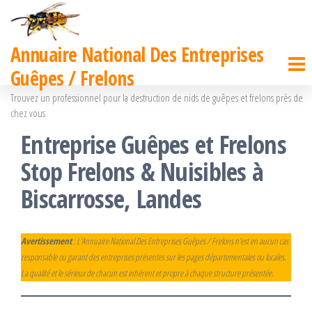
Passer
ce
Annuaire National Des Entreprises
contenu
Guêpes / Frelons
Trouvez un professionnel pour la destruction de nids de guêpes et frelons près de
chez vous
Entreprise Guêpes et Frelons
Stop Frelons & Nuisibles à
Biscarrosse, Landes
Avertissement
: L’Annuaire National Des Entreprises Guêpes / Frelons n’est en aucun cas
responsable ou garant des entreprises présentes sur les pages départementales ou locales.
La qualité et le sérieux de chacun est inhérent et propre à chaque structure présentée.