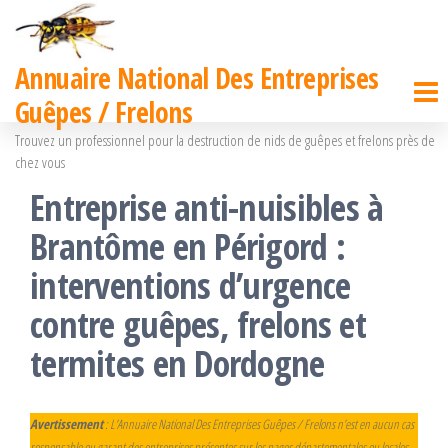
Passer
ce
Annuaire National Des Entreprises
contenu
Guêpes / Frelons
Trouvez un professionnel pour la destruction de nids de guêpes et frelons près de
chez vous
Entreprise anti-nuisibles à
Brantôme en Périgord :
interventions d’urgence
contre guêpes, frelons et
termites en Dordogne
Avertissement
: L’Annuaire National Des Entreprises Guêpes / Frelons n’est en aucun cas
responsable ou garant des entreprises présentes sur les pages départementales ou locales.