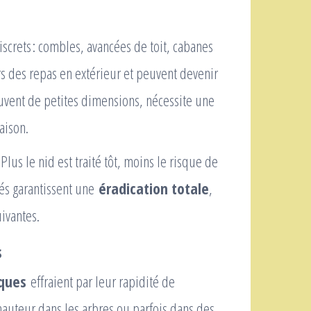
screts : combles, avancées de toit, cabanes
ors des repas en extérieur et peuvent devenir
ouvent de petites dimensions, nécessite une
aison.
 Plus le nid est traité tôt, moins le risque de
sés garantissent une
éradication totale
,
uivantes.
s
iques
effraient par leur rapidité de
hauteur dans les arbres ou parfois dans des