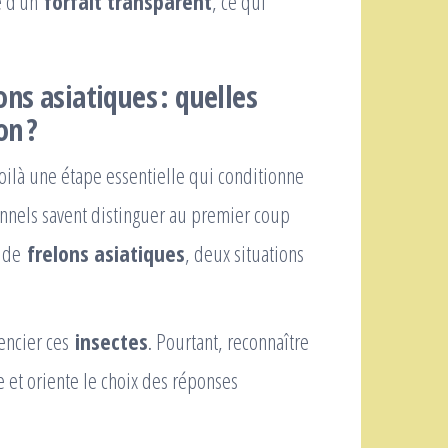
ie d’un
forfait transparent
, ce qui
ns asiatiques : quelles
on ?
voilà une étape essentielle qui conditionne
onnels savent distinguer au premier coup
e de
frelons asiatiques
, deux situations
rencier ces
insectes
. Pourtant, reconnaître
e et oriente le choix des réponses