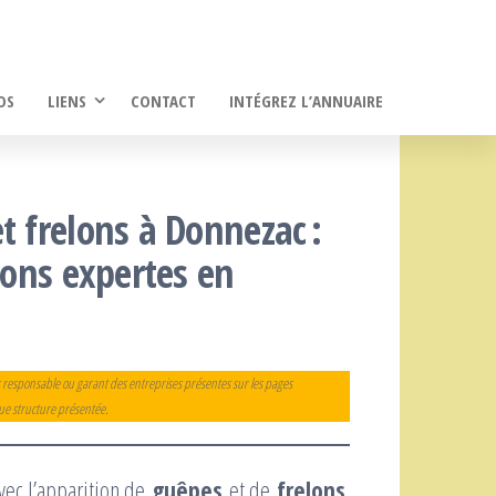
OS
LIENS
CONTACT
INTÉGREZ L’ANNUAIRE
t frelons à Donnezac :
ions expertes en
 responsable ou garant des entreprises présentes sur les pages
que structure présentée.
vec l’apparition de
guêpes
et de
frelons
.