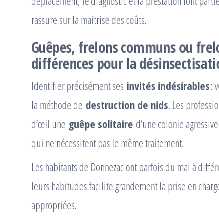
déplacement, le diagnostic et la prestation font part
rassure sur la maîtrise des coûts.
Guêpes, frelons communs ou frelo
différences pour la désinsectisati
Identifier précisément ses
invités indésirables
: 
la méthode de
destruction de nids
. Les professi
d’œil une
guêpe solitaire
d’une colonie agressiv
qui ne nécessitent pas le même traitement.
Les habitants de Donnezac ont parfois du mal à diffé
leurs habitudes facilite grandement la prise en charg
appropriées.