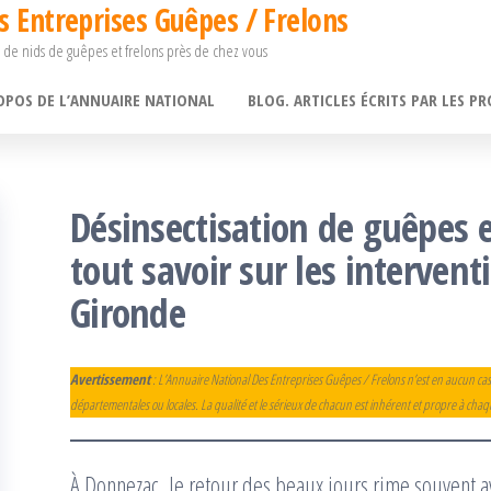
s Entreprises Guêpes / Frelons
 de nids de guêpes et frelons près de chez vous
OPOS DE L’ANNUAIRE NATIONAL
BLOG. ARTICLES ÉCRITS PAR LES PR
Désinsectisation de guêpes e
tout savoir sur les intervent
Gironde
Avertissement
: L’Annuaire National Des Entreprises Guêpes / Frelons n’est en aucun cas
départementales ou locales. La qualité et le sérieux de chacun est inhérent et propre à cha
À Donnezac, le retour des beaux jours rime souvent a