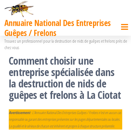
Passer
ce
Annuaire National Des Entreprises
contenu
Guêpes / Frelons
Trouvez un professionnel pour la destruction de nids de guêpes et frelons près de
chez vous
Comment choisir une
entreprise spécialisée dans
la destruction de nids de
guêpes et frelons à La Ciotat
Avertissement
: L’Annuaire National Des Entreprises Guêpes / Frelons n’est en aucun cas
responsable ou garant des entreprises présentes sur les pages départementales ou locales.
La qualité et le sérieux de chacun est inhérent et propre à chaque structure présentée.