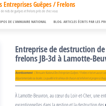
s Entreprises Guêpes / Frelons
 de nids de guêpes et frelons près de chez vous
OPOS DE L’ANNUAIRE NATIONAL
BLOG. ARTICLES ÉCRITS PAR LES PR
Entreprise de destruction de
frelons JB-3d à Lamotte-Beuv
Avertissement
: L’Annuaire National Des Entreprises Guêpes / Frelons n’est en aucun cas
départementales ou locales. La qualité et le sérieux de chacun est inhérent et propre à cha
À Lamotte-Beuvron, au cœur du Loir-et-Cher, une en
exceptionnelles dans la gestion et la destruction des