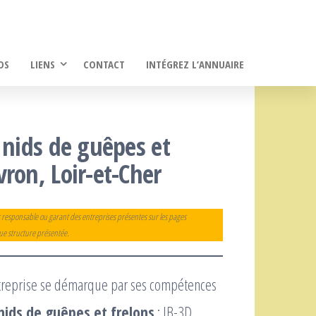
OS
LIENS
CONTACT
INTÉGREZ L’ANNUAIRE
 nids de guêpes et
ron, Loir-et-Cher
 responsable ou garant des entreprises présentes sur les pages
que structure présentée.
treprise se démarque par ses compétences
nids de guêpes et frelons
: JB-3D.