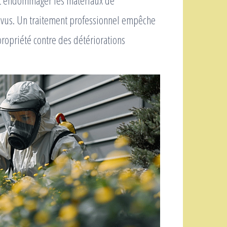
ent endommager les matériaux de
révus. Un traitement professionnel empêche
ropriété contre des détériorations