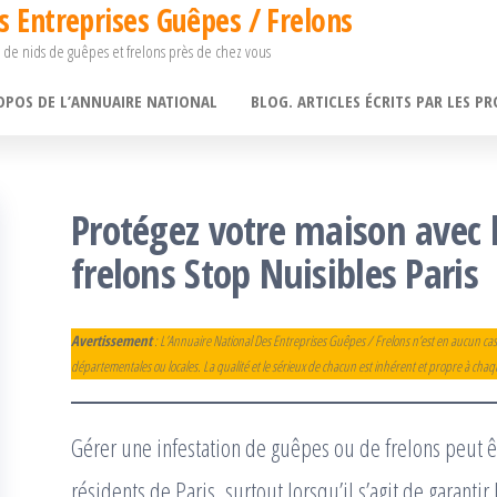
s Entreprises Guêpes / Frelons
 de nids de guêpes et frelons près de chez vous
OPOS DE L’ANNUAIRE NATIONAL
BLOG. ARTICLES ÉCRITS PAR LES PR
Protégez votre maison avec l
frelons Stop Nuisibles Paris
Avertissement
: L’Annuaire National Des Entreprises Guêpes / Frelons n’est en aucun cas
départementales ou locales. La qualité et le sérieux de chacun est inhérent et propre à cha
Gérer une infestation de guêpes ou de frelons peut ê
résidents de Paris, surtout lorsqu’il s’agit de garantir