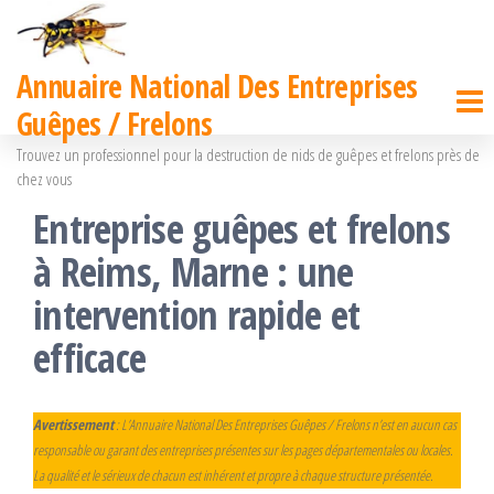
Passer
ce
Annuaire National Des Entreprises
contenu
Guêpes / Frelons
Trouvez un professionnel pour la destruction de nids de guêpes et frelons près de
chez vous
Entreprise guêpes et frelons
à Reims, Marne : une
intervention rapide et
efficace
Avertissement
: L’Annuaire National Des Entreprises Guêpes / Frelons n’est en aucun cas
responsable ou garant des entreprises présentes sur les pages départementales ou locales.
La qualité et le sérieux de chacun est inhérent et propre à chaque structure présentée.