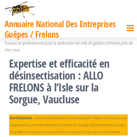
Passer
ce
Annuaire National Des Entreprises
contenu
Guêpes / Frelons
Trouvez un professionnel pour la destruction de nids de guêpes et frelons près de
chez vous
Expertise et efficacité en
désinsectisation : ALLO
FRELONS à l’Isle sur la
Sorgue, Vaucluse
Avertissement
: L’Annuaire National Des Entreprises Guêpes / Frelons n’est en aucun cas
responsable ou garant des entreprises présentes sur les pages départementales ou locales.
La qualité et le sérieux de chacun est inhérent et propre à chaque structure présentée.