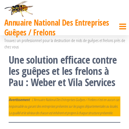
Passer
ce
Annuaire National Des Entreprises
contenu
Guêpes / Frelons
Trouvez un professionnel pour la destruction de nids de guêpes et frelons près de
chez vous
Une solution efficace contre
les guêpes et les frelons à
Pau : Weber et Vila Services
Avertissement
: L’Annuaire National Des Entreprises Guêpes / Frelons n’est en aucun cas
responsable ou garant des entreprises présentes sur les pages départementales ou locales.
La qualité et le sérieux de chacun est inhérent et propre à chaque structure présentée.