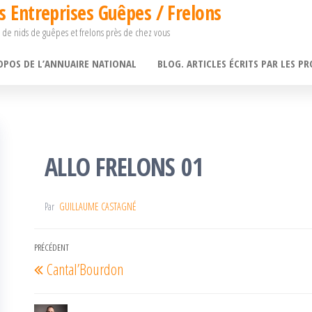
s Entreprises Guêpes / Frelons
 de nids de guêpes et frelons près de chez vous
OPOS DE L’ANNUAIRE NATIONAL
BLOG. ARTICLES ÉCRITS PAR LES PR
ALLO FRELONS 01
Par
GUILLAUME CASTAGNÉ
Navigation
PRÉCÉDENT
Article
Cantal’Bourdon
de
précédent
l’article