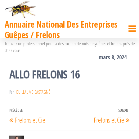
Passer
ce
Annuaire National Des Entreprises
contenu
Guêpes / Frelons
Trouvez un professionnel pour la destruction de nids de guêpes et frelons près de
chez vous
mars 8, 2024
ALLO FRELONS 16
Par
GUILLAUME CASTAGNÉ
Navigation
PRÉCÉDENT
SUIVANT
Article
Arti
Frelons et Cie
Frelons et Cie
de
précédent
suiv
l’article