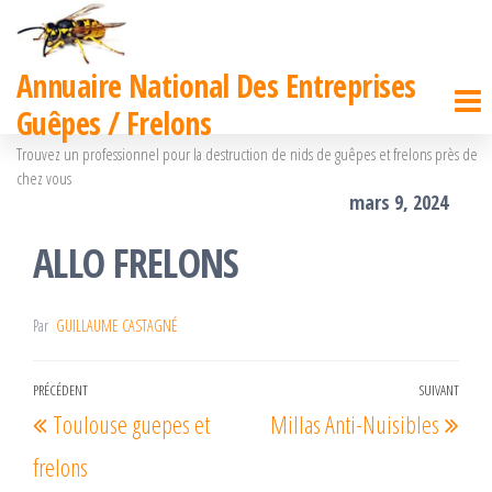
Passer
ce
Annuaire National Des Entreprises
contenu
Guêpes / Frelons
Trouvez un professionnel pour la destruction de nids de guêpes et frelons près de
chez vous
mars 9, 2024
ALLO FRELONS
Par
GUILLAUME CASTAGNÉ
Navigation
PRÉCÉDENT
SUIVANT
Article
Arti
Toulouse guepes et
Millas Anti-Nuisibles
de
précédent
suiv
l’article
frelons