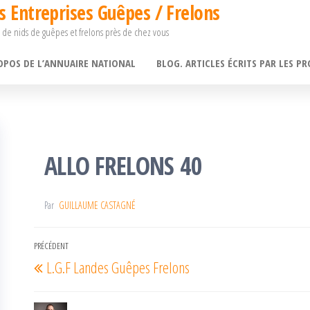
s Entreprises Guêpes / Frelons
 de nids de guêpes et frelons près de chez vous
OPOS DE L’ANNUAIRE NATIONAL
BLOG. ARTICLES ÉCRITS PAR LES PR
ALLO FRELONS 40
Par
GUILLAUME CASTAGNÉ
Navigation
PRÉCÉDENT
Article
L.G.F Landes Guêpes Frelons
de
précédent
l’article