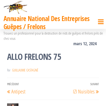
Passer
ce
Annuaire National Des Entreprises
contenu
Guêpes / Frelons
Trouvez un professionnel pour la destruction de nids de guêpes et frelons près de
chez vous
mars 12, 2024
ALLO FRELONS 75
Par
GUILLAUME CASTAGNÉ
Navigation
PRÉCÉDENT
SUIVANT
Article
Arti
Antipest
IZI Nuisibles
de
précédent
suiv
l’article