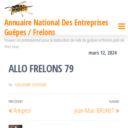
Passer
ce
Annuaire National Des Entreprises
contenu
Guêpes / Frelons
Trouvez un professionnel pour la destruction de nids de guêpes et frelons près de
chez vous
mars 12, 2024
ALLO FRELONS 79
Par
GUILLAUME CASTAGNÉ
Navigation
PRÉCÉDENT
SUIVANT
Article
Arti
Antipest
Jean-Marc BRUNET
de
précédent
suiv
l’article