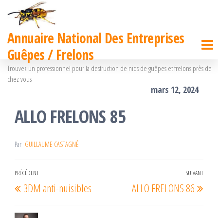
Passer
ce
Annuaire National Des Entreprises
contenu
Guêpes / Frelons
Trouvez un professionnel pour la destruction de nids de guêpes et frelons près de
chez vous
mars 12, 2024
ALLO FRELONS 85
Par
GUILLAUME CASTAGNÉ
Navigation
PRÉCÉDENT
SUIVANT
Article
Arti
3DM anti-nuisibles
ALLO FRELONS 86
de
précédent
suiv
l’article