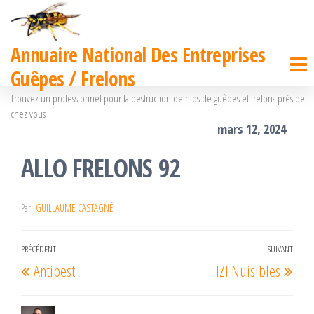
Passer
ce
Annuaire National Des Entreprises
contenu
Guêpes / Frelons
Trouvez un professionnel pour la destruction de nids de guêpes et frelons près de
chez vous
mars 12, 2024
ALLO FRELONS 92
Par
GUILLAUME CASTAGNÉ
Navigation
PRÉCÉDENT
SUIVANT
Article
Arti
Antipest
IZI Nuisibles
de
précédent
suiv
l’article