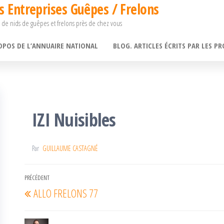
s Entreprises Guêpes / Frelons
 de nids de guêpes et frelons près de chez vous
OPOS DE L’ANNUAIRE NATIONAL
BLOG. ARTICLES ÉCRITS PAR LES PR
IZI Nuisibles
Par
GUILLAUME CASTAGNÉ
Navigation
PRÉCÉDENT
Article
ALLO FRELONS 77
de
précédent
l’article