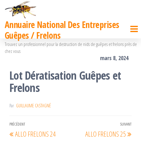
Passer
ce
Annuaire National Des Entreprises
contenu
Guêpes / Frelons
Trouvez un professionnel pour la destruction de nids de guêpes et frelons près de
chez vous
mars 8, 2024
Lot Dératisation Guêpes et
Frelons
Par
GUILLAUME CASTAGNÉ
Navigation
PRÉCÉDENT
SUIVANT
Article
Arti
ALLO FRELONS 24
ALLO FRELONS 25
de
précédent
suiv