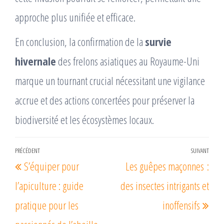
approche plus unifiée et efficace.
En conclusion, la confirmation de la
survie
hivernale
des frelons asiatiques au Royaume-Uni
marque un tournant crucial nécessitant une vigilance
accrue et des actions concertées pour préserver la
biodiversité et les écosystèmes locaux.
Navigation
PRÉCÉDENT
SUIVANT
Article
Arti
S’équiper pour
Les guêpes maçonnes :
de
précédent
suiv
l’article
l’apiculture : guide
des insectes intrigants et
pratique pour les
inoffensifs