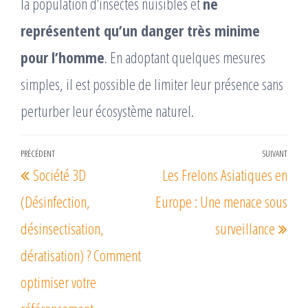
la population d’insectes nuisibles et
ne
représentent qu’un danger très minime
pour l’homme
. En adoptant quelques mesures
simples, il est possible de limiter leur présence sans
perturber leur écosystème naturel.
Navigation
PRÉCÉDENT
SUIVANT
Article
Arti
Société 3D
Les Frelons Asiatiques en
de
précédent
suiv
l’article
(Désinfection,
Europe : Une menace sous
désinsectisation,
surveillance
dératisation) ? Comment
optimiser votre