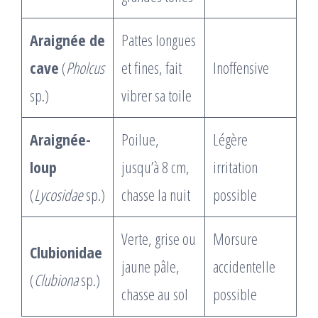
Araignée de
Pattes longues
cave
(
Pholcus
et fines, fait
Inoffensive
sp.)
vibrer sa toile
Araignée-
Poilue,
Légère
loup
jusqu’à 8 cm,
irritation
(
Lycosidae
sp.)
chasse la nuit
possible
Verte, grise ou
Morsure
Clubionidae
jaune pâle,
accidentelle
(
Clubiona
sp.)
chasse au sol
possible