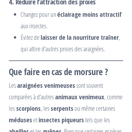
4. Réduire l’attraction des proies
Changez pour un
éclairage moins attractif
aux insectes.
Évitez de
laisser de la nourriture traîner
,
qui attire d’autres proies des araignées.
Que faire en cas de morsure ?
Les
araignées venimeuses
sont souvent
comparées à d’autres
animaux venimeux
, comme
les
scorpions
, les
serpents
ou même certaines
méduses
et
insectes piqueurs
tels que les
abeilles
et les
guêpes
. Bien que certaines espèces