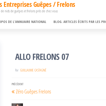
s Entreprises Guêpes / Frelons
 de nids de guêpes et frelons près de chez vous
OPOS DE L’ANNUAIRE NATIONAL
BLOG. ARTICLES ÉCRITS PAR LES PR
ALLO FRELONS 07
Par
GUILLAUME CASTAGNÉ
Navigation
PRÉCÉDENT
Article
Zéro Guêpes Frelons
de
précédent
l’article