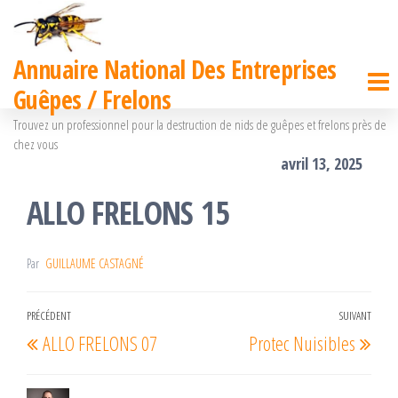
Passer
ce
Annuaire National Des Entreprises
contenu
Guêpes / Frelons
Trouvez un professionnel pour la destruction de nids de guêpes et frelons près de
chez vous
avril 13, 2025
ALLO FRELONS 15
Par
GUILLAUME CASTAGNÉ
Navigation
PRÉCÉDENT
SUIVANT
Article
Arti
ALLO FRELONS 07
Protec Nuisibles
de
précédent
suiv
l’article