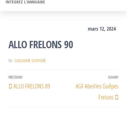
INTÉGREZ L’ANNUAIRE
mars 12, 2024
ALLO FRELONS 90
Par
GUILLAUME CASTAGNÉ
Navigation
PRÉCÉDENT
SUIVANT
Article
Arti
ALLO FRELONS 89
AGF Abeilles Guêpes
de
précédent
suiv
l’article
Frelons