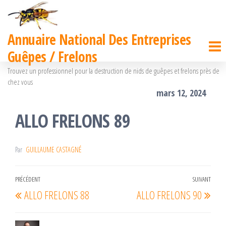
Passer
ce
Annuaire National Des Entreprises
contenu
Guêpes / Frelons
Trouvez un professionnel pour la destruction de nids de guêpes et frelons près de
chez vous
mars 12, 2024
ALLO FRELONS 89
Par
GUILLAUME CASTAGNÉ
Navigation
PRÉCÉDENT
SUIVANT
Article
Arti
ALLO FRELONS 88
ALLO FRELONS 90
de
précédent
suiv
l’article